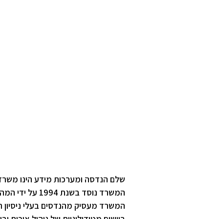
ש
שלם הנדסה ומערכות מידע הינו משרד י
המשרד נוסד בשנת 1994 על ידי המהנדס קלמן שרף המשמש כמנהל החברה ומנהל פרוייקטים בכיר בה.
המשרד מעסיק מהנדסים בעלי ניסיון רב
ביישום מטודולוגיות של ניהול איכות ובי